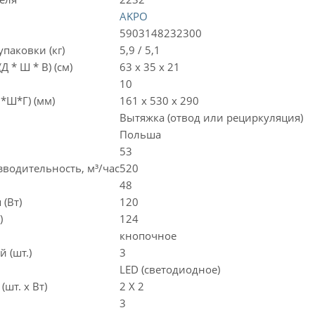
AKPO
5903148232300
упаковки (кг)
5,9 / 5,1
Д * Ш * В) (см)
63 х 35 х 21
10
В*Ш*Г) (мм)
161 x 530 x 290
Вытяжка (отвод или рециркуляция)
Польша
53
водительность, м³/час
520
48
(Вт)
120
)
124
кнопочное
 (шт.)
3
LED (светодиодное)
шт. х Вт)
2 Х 2
3