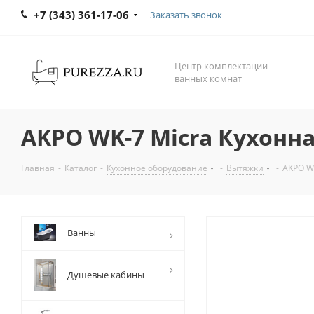
+7 (343) 361-17-06
Заказать звонок
Центр комплектации
ванных комнат
AKPO WK-7 Micra Кухонна
Главная
-
Каталог
-
Кухонное оборудование
-
Вытяжки
-
AKPO WK
Ванны
Душевые кабины