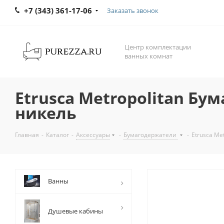
+7 (343) 361-17-06
Заказать звонок
Центр комплектации
ванных комнат
Etrusca Metropolitan Б
никель
Главная
-
Каталог
-
Аксессуары
-
Бумагодержатели
-
Etrusca Me
Ванны
Душевые кабины