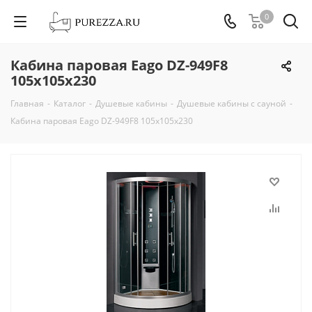
0
Кабина паровая Eago DZ-949F8
105х105х230
Главная
-
Каталог
-
Душевые кабины
-
Душевые кабины с сауной
-
Кабина паровая Eago DZ-949F8 105х105х230