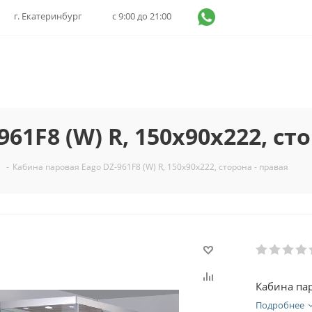
г. Екатеринбург
с 9:00 до 21:00
61F8 (W) R, 150х90х222, ст
-
Кабина паровая Eago DZ-961F8 (W) R, 150х90х222, сторона - правая
Кабина пар
Подробнее