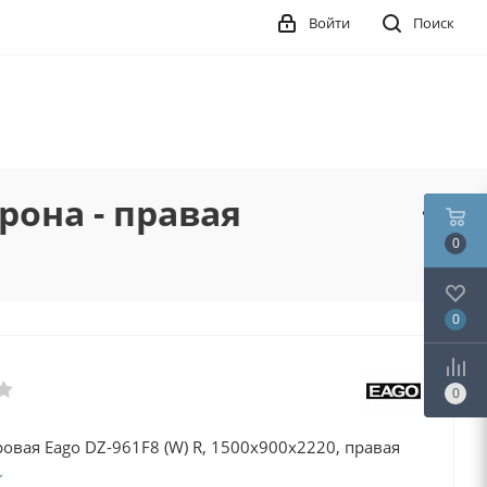
Войти
Поиск
орона - правая
0
0
0
овая Eago DZ-961F8 (W) R, 1500х900х2220, правая