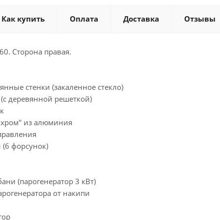
Как купить
Оплата
Доставка
Отзывы
0. Сторона правая.
лянные стенки (закаленное стекло)
 (с деревянной решеткой)
к
 хром" из алюминия
управления
 (6 форсунок)
бани (парогенератор 3 кВт)
арогенератора от накипи
тор