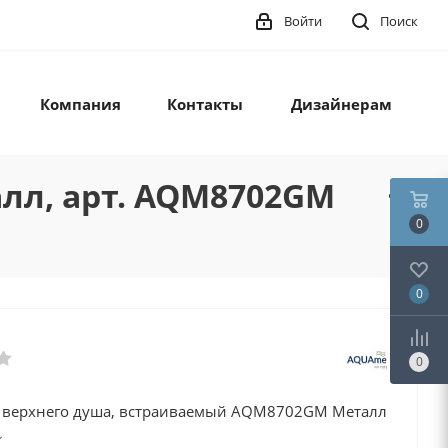
Войти
Поиск
Компания
Контакты
Дизайнерам
алл, арт. AQM8702GM
0
0
0
 верхнего душа, встраиваемый AQM8702GM Металл