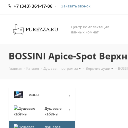
+7 (343) 361-17-06
Заказать звонок
Центр комплектации
ванных комнат
BOSSINI Apice-Spot Верх
Главная
-
Каталог
-
Душевая программа
-
Верхние души
-
BOSSI
Ванны
Душевые
кабины
Душевая