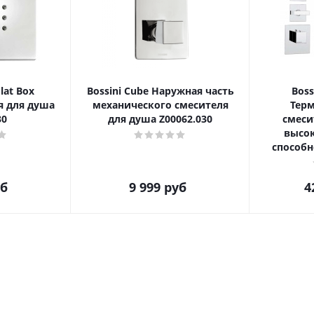
Flat Box
Bossini Cube Наружная часть
Boss
я для душа
механического смесителя
Тер
30
для душа Z00062.030
смеси
высо
способн
б
9 999
руб
4