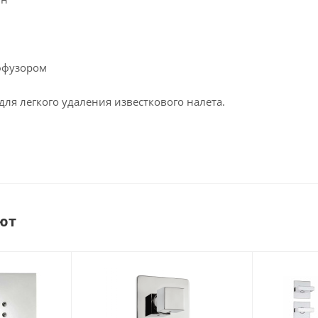
ффузором
 для легкого удаления известкового налета.
ют