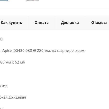
Как купить
Оплата
Доставка
Отзывы
я)
 Apice I00430.030 Ø 280 мм, на шарнире, хром:
280 мм х 62 мм
астик
рокая дождевая
ин