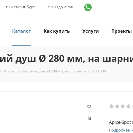
г. Екатеринбург
с 9:00 до 21:00
Каталог
Как купить
Услуги
Проекты
ний душ Ø 280 мм, на шарни
NI Apice-Spot Верхний душ Ø 280 мм, на шарнире I00430.030
Apice-Spot
Подробнее