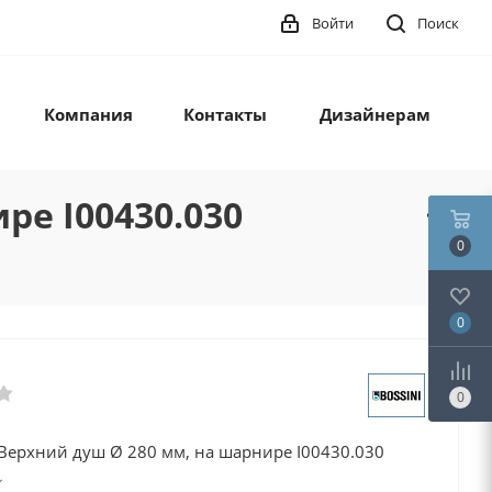
Войти
Поиск
Компания
Контакты
Дизайнерам
ре I00430.030
0
0
0
 Верхний душ Ø 280 мм, на шарнире I00430.030