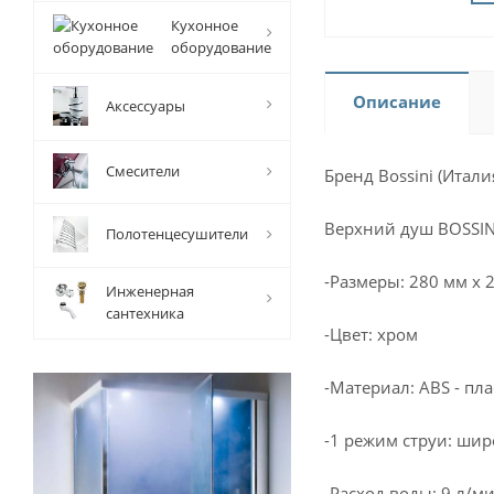
Кухонное
оборудование
Описание
Аксессуары
Смесители
Бренд Bossini (Итали
Верхний душ BOSSINI
Полотенцесушители
-Размеры: 280 мм х 
Инженерная
сантехника
-Цвет: хром
-Материал: ABS - пл
-1 режим струи: ши
-Расход воды: 9 л/м