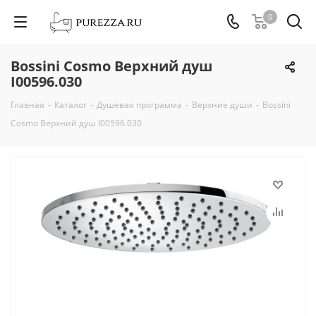
0
Bossini Cosmo Верхний душ
I00596.030
Главная
-
Каталог
-
Душевая программа
-
Верхние души
-
Bossini
Cosmo Верхний душ I00596.030