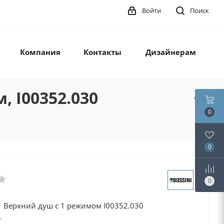
Войти
Поиск
Компания
Контакты
Дизайнерам
, I00352.030
0
0
0
/1 Верхний душ с 1 режимом I00352.030