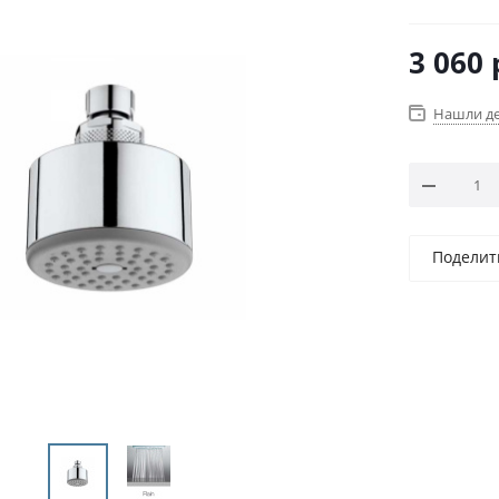
3 060
Нашли д
Поделит