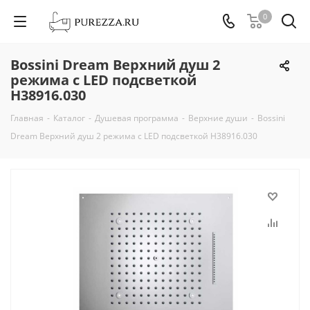
0
Bossini Dream Верхний душ 2
режима с LED подсветкой
H38916.030
Главная
-
Каталог
-
Душевая программа
-
Верхние души
-
Bossini
Dream Верхний душ 2 режима с LED подсветкой H38916.030