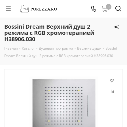
0
Bossini Dream Верхний душ 2
режима с RGB хромотерапией
H38906.030
Главная
-
Каталог
-
Душевая программа
-
Верхние души
-
Bossini
Dream Верхний душ 2 режима с RGB хромотерапией H38906.030