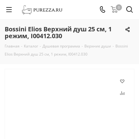
0
Bossini Elios Верхний душ 25 см, 1
режим, I00412.030
Главная
-
Каталог
-
Душевая программа
-
Верхние души
-
Bossini
Elios Верхний душ 25 см, 1 режим, I00412.030