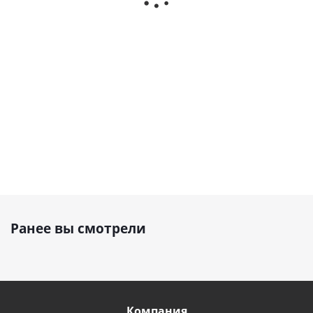
Форсунка
Форсунка
душа с высокой
боковая
боковая
пропускной
для душа
для душа
способностью
I00178.030
I00210.030
Z033205.030
6 831
8 028
руб
руб
42 273
руб
Ранее вы смотрели
Компания