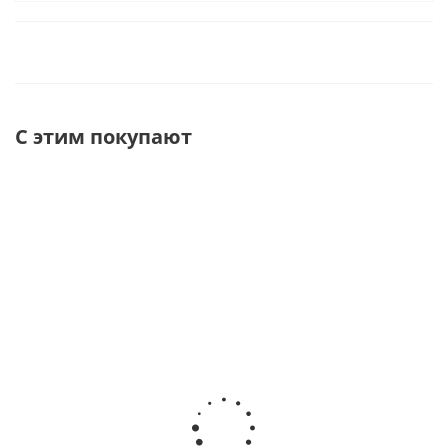
С этим покупают
Bossini
Bossini
Bossini Rectangular
Cubic Flat
Cubic
Термостатический
Box
Round
смеситель для