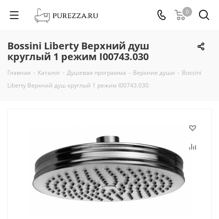
0
Bossini Liberty Верхний душ
круглый 1 режим I00743.030
Главная
-
Каталог
-
Душевая программа
-
Верхние души
-
Bossini
Liberty Верхний душ круглый 1 режим I00743.030