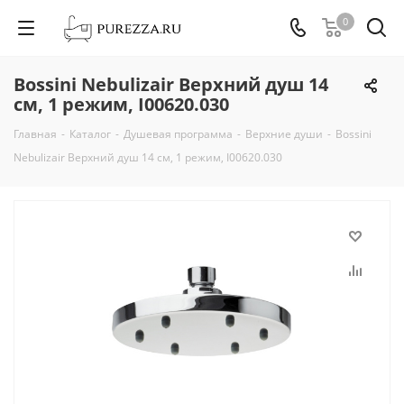
0
Bossini Nebulizair Верхний душ 14
см, 1 режим, I00620.030
Главная
-
Каталог
-
Душевая программа
-
Верхние души
-
Bossini
Nebulizair Верхний душ 14 см, 1 режим, I00620.030