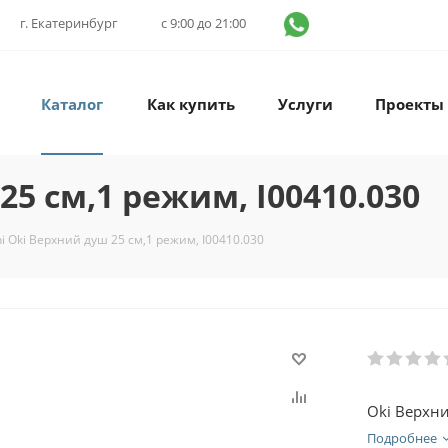
г. Екатеринбург
с 9:00 до 21:00
Каталог
Как купить
Услуги
Проекты
25 см,1 режим, I00410.030
ni Oki Верхний душ 25 см,1 режим, I00410.030
Oki Верхн
Подробнее