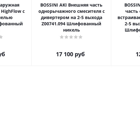
Наружная
BOSSINI AKI Внешняя часть
BOSSIN
 HighFlow с
однорычажного смесителя с
часть
нелью
дивертером на 2-5 выхода
встраива
ифованный
Z00741.094 Шлифованный
2-5 вы
ь
никель
Шлифо
уб
17 100
руб
1