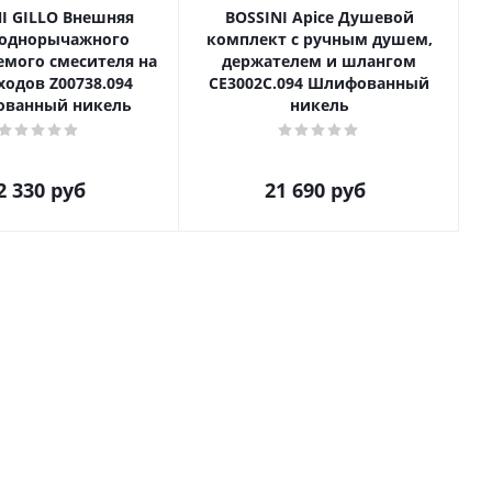
I GILLO Внешняя
BOSSINI Apice Душевой
 однорычажного
комплект с ручным душем,
емого смесителя на
держателем и шлангом
ходов Z00738.094
CE3002C.094 Шлифованный
ванный никель
никель
2 330
руб
21 690
руб