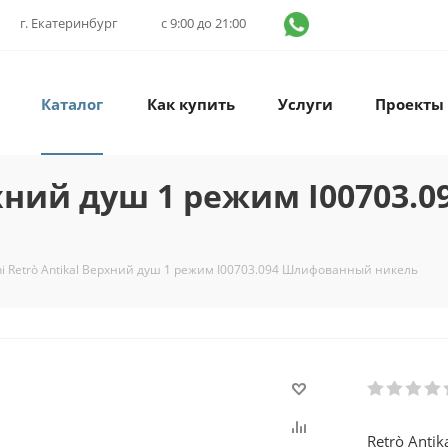
г. Екатеринбург
с 9:00 до 21:00
Каталог
Как купить
Услуги
Проекты
ерхний душ 1 режим I00703
ni Retrò Antikal Верхний душ 1 режим I00703.094 Шлифованный никель
Retrò Ant