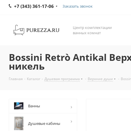
+7 (343) 361-17-06
Заказать звонок
Центр комплектации
ванных комнат
Bossini Retrò Antikal В
никель
Главная
-
Каталог
-
Душевая программа
-
Верхние души
-
Bossi
Ванны
Душевые кабины