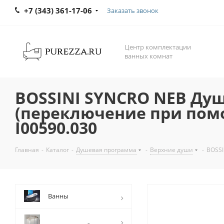
+7 (343) 361-17-06
Заказать звонок
Центр комплектации
ванных комнат
BOSSINI SYNCRO NEB Душ
(переключение при пом
I00590.030
Главная
-
Каталог
-
Душевая программа
-
Верхние души
-
BOSSI
Ванны