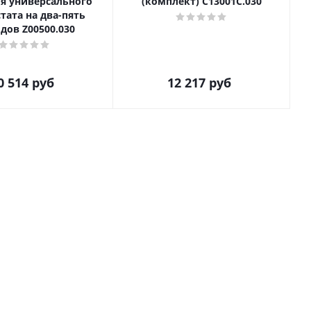
ля универсального
(комплект) C13001C.030
а два-пять
дов Z00500.030
0 514
руб
12 217
руб