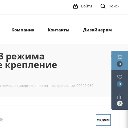
Войти
Поиск
Компания
Контакты
Дизайнерам
 3 режима
е крепление
0
0
и помощи дивертора), настенное крепление I00590.030
0