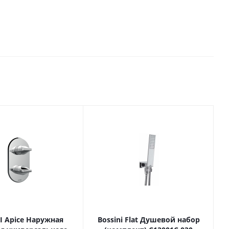
I Apice Наружная
Bossini Flat Душевой набор