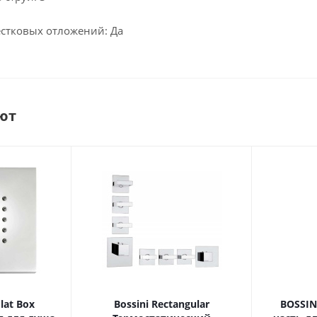
естковых отложений: Да
ют
Flat Box
Bossini Rectangular
BOSSIN