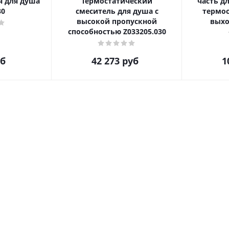
я для душа
Термостатический
часть д
30
смеситель для душа с
термостата н
высокой пропускной
выхо
способностью Z033205.030
б
42 273
руб
1