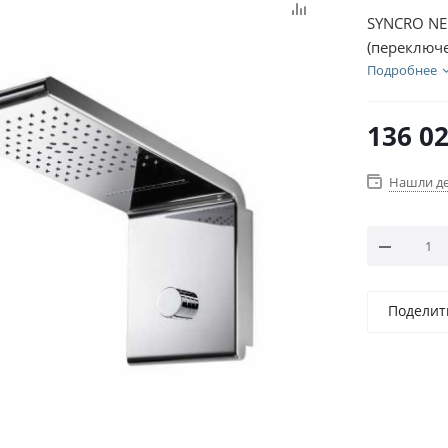
SYNCRO NE
(переключ
I00590.030
Подробнее
136 0
Нашли д
Поделит