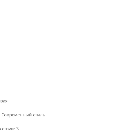
евая
: Современный стиль
 струи: 3