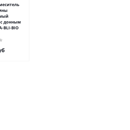
Смеситель
ины
емый
 с донным
-BLI-BIO
уб