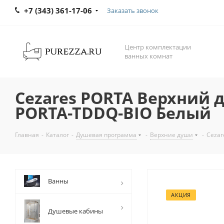
+7 (343) 361-17-06
Заказать звонок
Центр комплектации
ванных комнат
Cezares PORTA Верхний 
PORTA-TDDQ-BIO Белый
Главная
-
Каталог
-
Душевая программа
-
Верхние души
-
Cezar
Ванны
АКЦИЯ
Душевые кабины