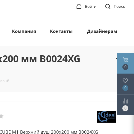
Войти
Поиск
Компания
Контакты
Дизайнерам
x200 мм B0024XG
0
товый
0
0
 CUBE M1 Верхний душ 200x200 мм B0024XG