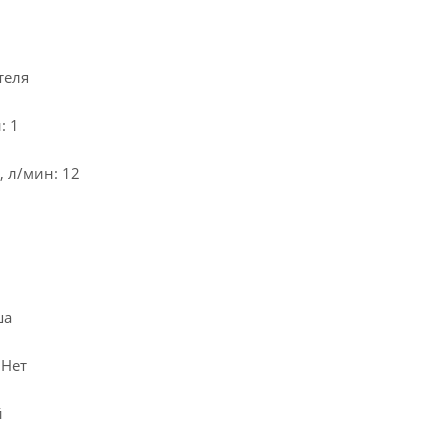
теля
: 1
 л/мин: 12
ша
 Нет
й