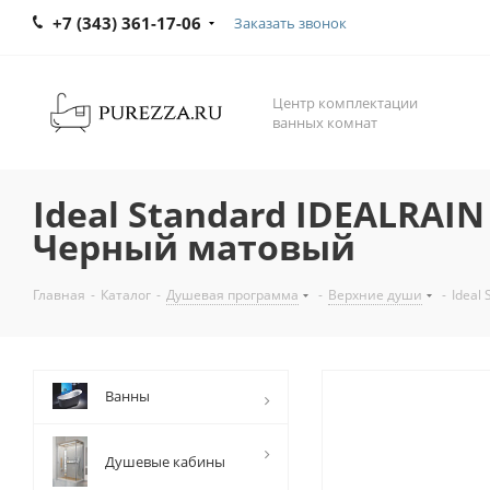
+7 (343) 361-17-06
Заказать звонок
Центр комплектации
ванных комнат
Ideal Standard IDEALRAI
Черный матовый
Главная
-
Каталог
-
Душевая программа
-
Верхние души
-
Ideal
Ванны
Душевые кабины