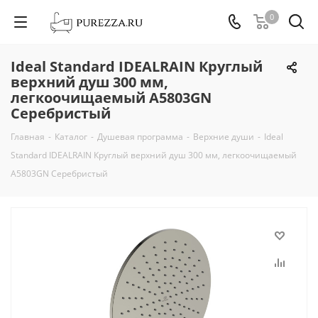
0
Ideal Standard IDEALRAIN Круглый
верхний душ 300 мм,
легкоочищаемый A5803GN
Серебристый
Главная
-
Каталог
-
Душевая программа
-
Верхние души
-
Ideal
Standard IDEALRAIN Круглый верхний душ 300 мм, легкоочищаемый
A5803GN Серебристый