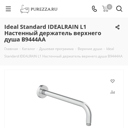
0
Ideal Standard IDEALRAIN L1
Настенный держатель верхнего
душа B9444AA
Главная
-
Каталог
-
Душевая программа
-
Верхние души
-
Ideal
Standard IDEALRAIN L1 Настенный держатель верхнего душа B9444AA