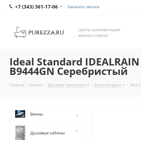
+7 (343) 361-17-06
Заказать звонок
Центр комплектации
ванных комнат
Ideal Standard IDEALRAI
B9444GN Серебристый
Главная
-
Каталог
-
Душевая программа
-
Верхние души
-
Ideal
Ванны
Душевые кабины