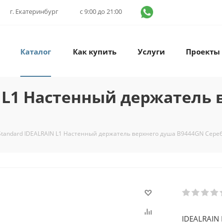
г. Екатеринбург
с 9:00 до 21:00
Каталог
Как купить
Услуги
Проекты
N L1 Настенный держатель
 Standard IDEALRAIN L1 Настенный держатель верхнего душа B9444GN Сер
IDEALRAIN