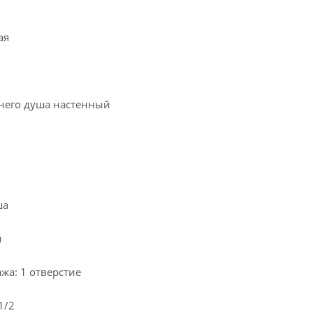
ая
хнего душа настенный
ша
й
жа: 1 отверстие
1/2