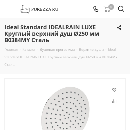
0
Ideal Standard IDEALRAIN LUXE
Круглый верхний душ Ø250 мм
B0384MY Сталь
Главная
-
Каталог
-
Душевая программа
-
Верхние души
-
Ideal
Standard IDEALRAIN LUXE Круглый верхний душ Ø250 мм B0384MY
Сталь