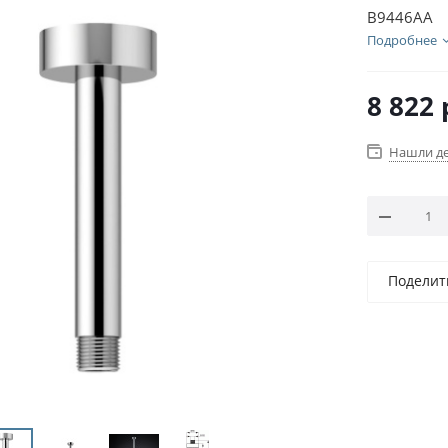
B9446AA
Подробнее
8 822
Нашли д
Поделит