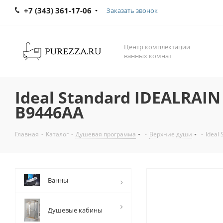
+7 (343) 361-17-06
Заказать звонок
Центр комплектации
ванных комнат
Ideal Standard IDEALRA
B9446AA
Главная
-
Каталог
-
Душевая программа
-
Верхние души
-
Ideal
Ванны
Душевые кабины