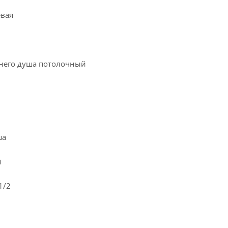
евая
хнего душа потолочный
ша
й
1/2