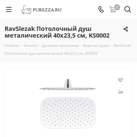
0
RavSlezak Потолочный душ
металический 40х23,5 см, KS0002
Главная
-
Каталог
-
Душевая программа
-
Верхние души
-
RavSlezak
Потолочный душ металический 40х23,5 см, KS0002