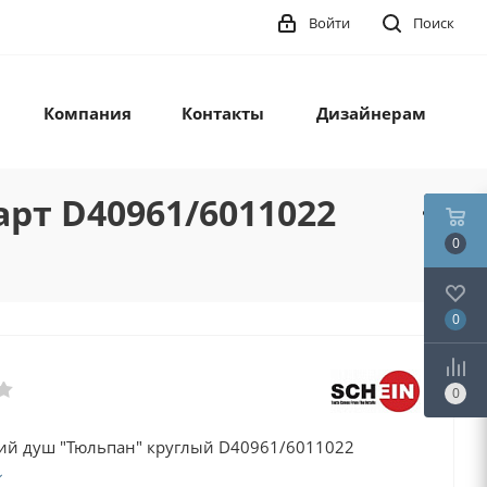
Войти
Поиск
Компания
Контакты
Дизайнерам
арт D40961/6011022
0
0
0
ий душ "Тюльпан" круглый D40961/6011022