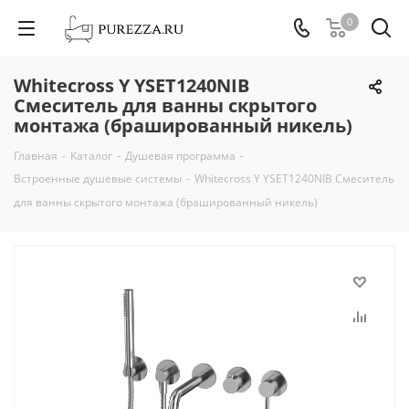
0
Whitecross Y YSET1240NIB
Смеситель для ванны скрытого
монтажа (брашированный никель)
Главная
-
Каталог
-
Душевая программа
-
Встроенные душевые системы
-
Whitecross Y YSET1240NIB Смеситель
для ванны скрытого монтажа (брашированный никель)