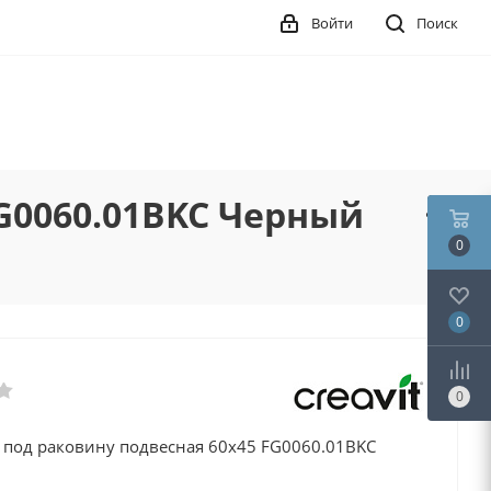
Войти
Поиск
FG0060.01BKC Черный
0
0
0
а под раковину подвесная 60х45 FG0060.01BKC