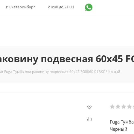
г. Екатеринбург
с 9:00 до 21:00
раковину подвесная 60х45 
vit Fuga Тумба под раковину подвесная 60х45 FG0060.01BKC Черный
Fuga Тумб
Черный