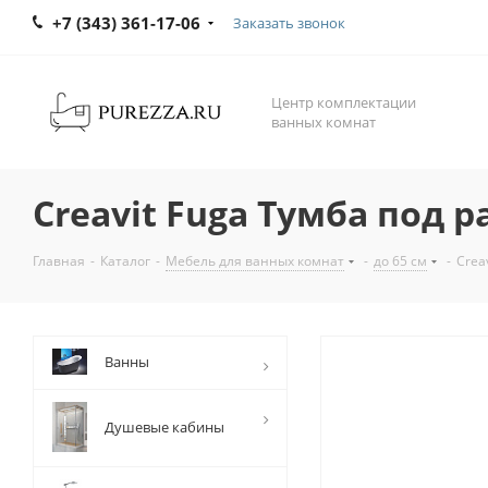
+7 (343) 361-17-06
Заказать звонок
Центр комплектации
ванных комнат
Creavit Fuga Тумба под 
Главная
-
Каталог
-
Мебель для ванных комнат
-
до 65 см
-
Crea
Ванны
Душевые кабины