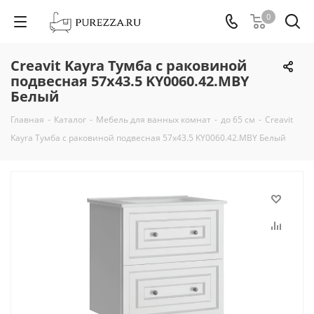
0
Creavit Kayra Тумба с раковиной
подвесная 57х43.5 KY0060.42.MBY
Белый
Главная
-
Каталог
-
Мебель для ванных комнат
-
до 65 см
-
Creavit
Kayra Тумба с раковиной подвесная 57х43.5 KY0060.42.MBY Белый