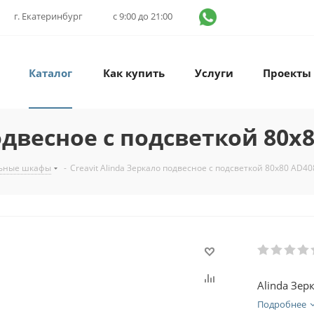
г. Екатеринбург
с 9:00 до 21:00
Каталог
Как купить
Услуги
Проекты
одвесное с подсветкой 80х8
льные шкафы
-
Creavit Alinda Зеркало подвесное с подсветкой 80х80 AD40
Alinda Зер
Подробнее