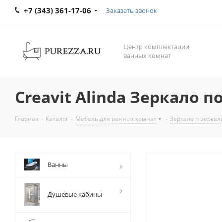
+7 (343) 361-17-06
Заказать звонок
Центр комплектации
ванных комнат
Creavit Alinda Зеркало п
Главная
-
Каталог
-
Мебель для ванных комнат
-
Зеркала и зерка
Ванны
Душевые кабины