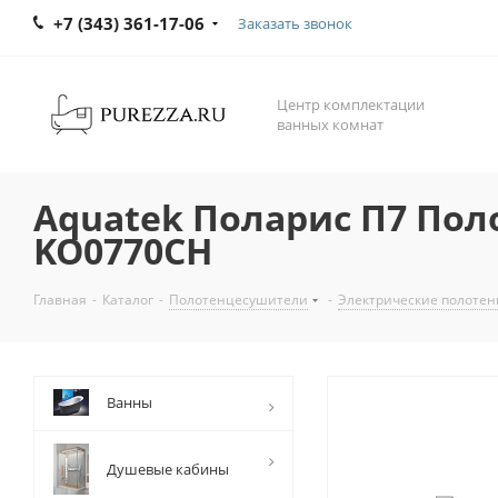
+7 (343) 361-17-06
Заказать звонок
Центр комплектации
ванных комнат
Aquatek Поларис П7 Пол
KO0770CH
Главная
-
Каталог
-
Полотенцесушители
-
Электрические полоте
Ванны
Душевые кабины