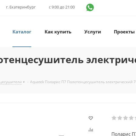
г. Екатеринбург
с 9:00 до 21:00
Каталог
Как купить
Услуги
Проекты
отенцесушитель электриче
нцесушители
-
Aquatek Поларис П7 Полотенцесушитель электрический 7
Поларис П