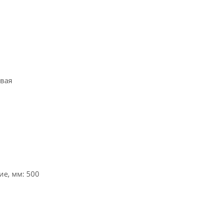
й
евая
е, мм: 500