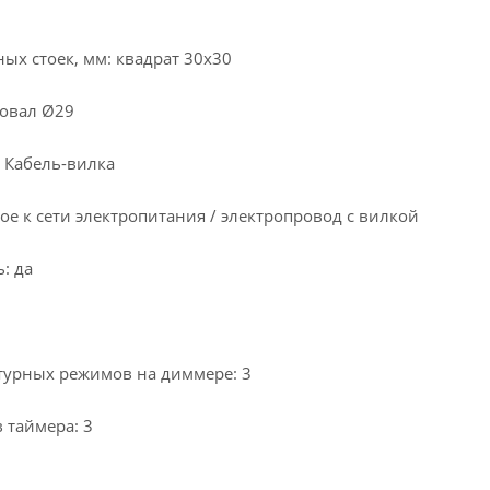
ых стоек, мм: квадрат 30х30
 овал Ø29
 Кабель-вилка
е к сети электропитания / электропровод с вилкой
: да
турных режимов на диммере: 3
 таймера: 3