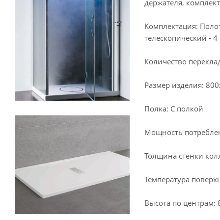
держателя, комплект
Комплектация: Полот
телескопический - 4 
Количество переклад
Размер изделия: 80
Полка: С полкой
Мощность потреблен
Толщина стенки колл
Температура поверхн
Высота по центрам: 