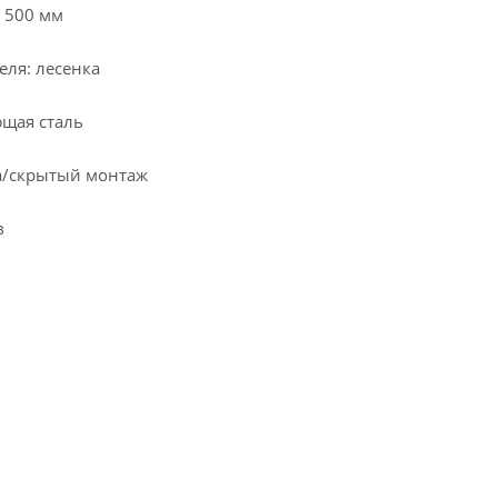
 500 мм
еля: лесенка
щая сталь
а/скрытый монтаж
в