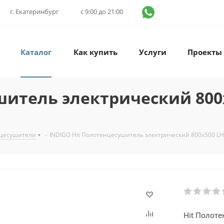
г. Екатеринбург
с 9:00 до 21:00
Каталог
Как купить
Услуги
Проекты
шитель электрический 800
нцесушители
-
INDIGO Hit Полотенцесушитель электрический 800х500 L
Hit Полот