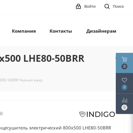
Войти
Поиск
Компания
Контакты
Дизайнерам
х500 LHE80-50BRR
0
HE80-50BRR Черный муар
0
0
енцесушитель электрический 800х500 LHE80-50BRR