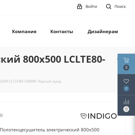
Войти
Поиск
Компания
Контакты
Дизайнерам
кий 800х500 LСLTE80-
0
0х500 LСLTE80-50BRRt Черный муар
0
0
ty Полотенцесушитель электрический 800х500