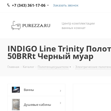
+7 (343) 361-17-06
Заказать звонок
Центр комплектации
ванных комнат
INDIGO Line Trinity Пол
50BRRt Черный муар
Главная
-
Каталог
-
Полотенцесушители
-
Электрические полоте
Ванны
Душевые кабины