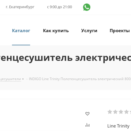
г. Екатеринбург
с 9:00 до 21:00
Каталог
Как купить
Услуги
Проекты
отенцесушитель электричес
нцесушители
-
INDIGO Line Trinity Полотенцесушитель электрический 80
Line Trini