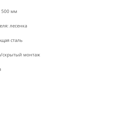
 500 мм
еля: лесенка
щая сталь
а/скрытый монтаж
в