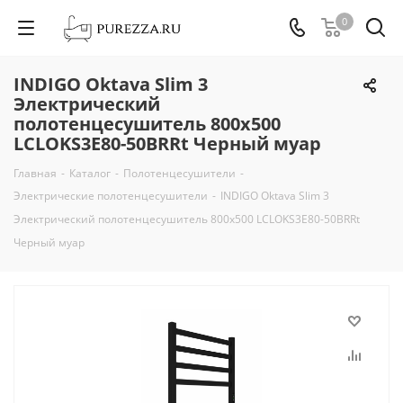
0
INDIGO Oktava Slim 3
Электрический
полотенцесушитель 800х500
LСLOKS3E80-50BRRt Черный муар
Главная
-
Каталог
-
Полотенцесушители
-
Электрические полотенцесушители
-
INDIGO Oktava Slim 3
Электрический полотенцесушитель 800х500 LСLOKS3E80-50BRRt
Черный муар