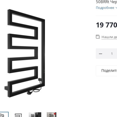
50BRRt Че
Подробнее
19 77
Нашли д
Поделит