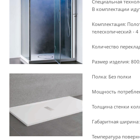
Специальная технол
В комплектации идут
Комплектация: Полот
телескопический - 4 
Количество перекла
Размер изделия: 80
Полка: Без полки
Мощность потреблен
Толщина стенки колл
Габаритная ширина:
Температура поверхн