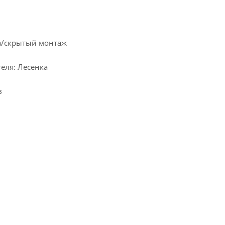
а/скрытый монтаж
еля: Лесенка
в