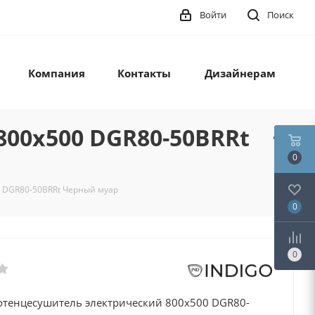
Войти
Поиск
Компания
Контакты
Дизайнерам
00х500 DGR80-50BRRt
0
0 DGR80-50BRRt Черный муар
0
0
отенцесушитель электрический 800х500 DGR80-