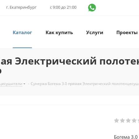
г. Екатеринбург
с 9:00 до 21:00
Каталог
Как купить
Услуги
Проекты
ямая Электрический полот
о
нцесушители
-
Сунержа Богема 3.0 прямая Электрический полотенцесуш
Богема 3.