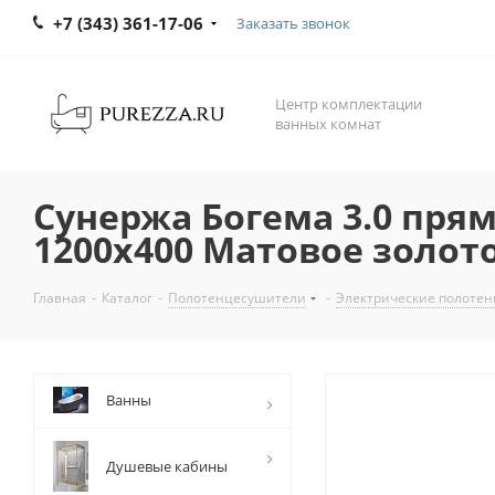
+7 (343) 361-17-06
Заказать звонок
Центр комплектации
ванных комнат
Сунержа Богема 3.0 пр
1200х400 Матовое золот
Главная
-
Каталог
-
Полотенцесушители
-
Электрические полоте
Ванны
Душевые кабины