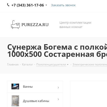
+7 (343) 361-17-06
Заказать звонок
Центр комплектации
ванных комнат
Сунержа Богема с полко
1000х500 Состаренная б
Главная
-
Каталог
-
Полотенцесушители
-
Электрические полоте
Ванны
Душевые кабины