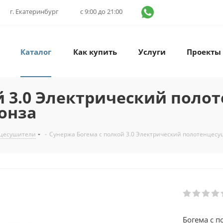
г. Екатеринбург
с 9:00 до 21:00
Каталог
Как купить
Услуги
Проекты
й 3.0 Электрический поло
ронза
нцесушители
-
Сунержа Богема с полкой 3.0 Электрический полотенцес
Богема с 