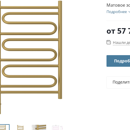
Матовое з
Подробнее
от
57 
Нашли д
Подроб
Поделит