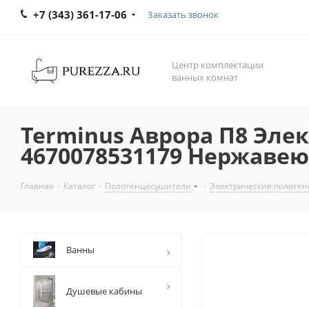
+7 (343) 361-17-06
Заказать звонок
Центр комплектации
ванных комнат
Terminus Аврора П8 Эле
4670078531179 Нержаве
Главная
-
Каталог
-
Полотенцесушители
-
Электрические полоте
Ванны
Душевые кабины