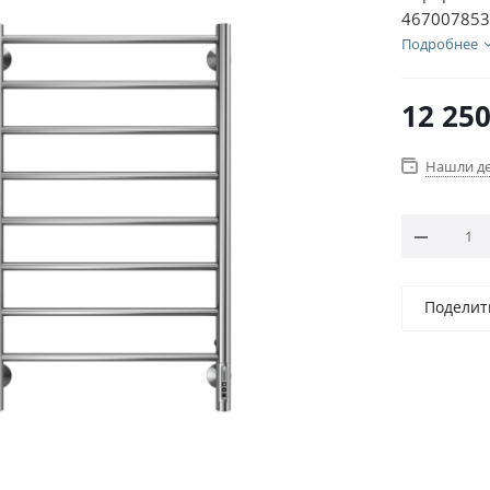
467007853
Подробнее
12 25
Нашли д
Поделит