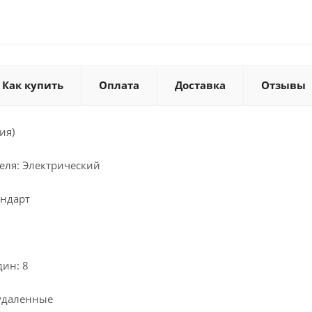
Как купить
Оплата
Доставка
Отзывы
ия)
еля: Электрический
андарт
дин: 8
удаленные