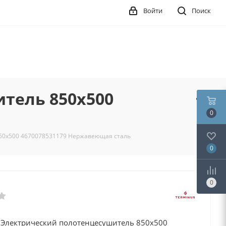
Войти
Поиск
тель 850х500
0
850х500 4670078531179 Нержавеющая сталь
0
0
 Электрический полотенцесушитель 850х500