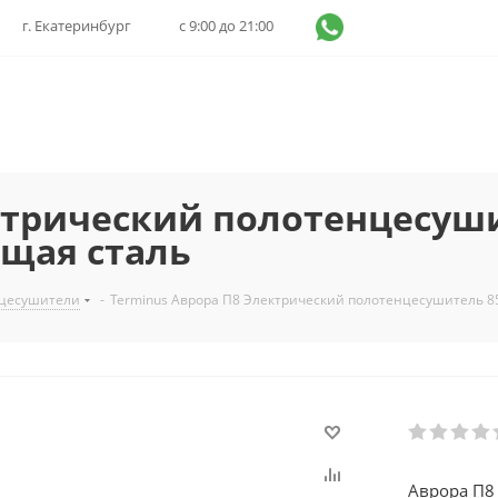
г. Екатеринбург
с 9:00 до 21:00
ктрический полотенцесуши
ющая сталь
нцесушители
-
Terminus Аврора П8 Электрический полотенцесушитель 
Аврора П8