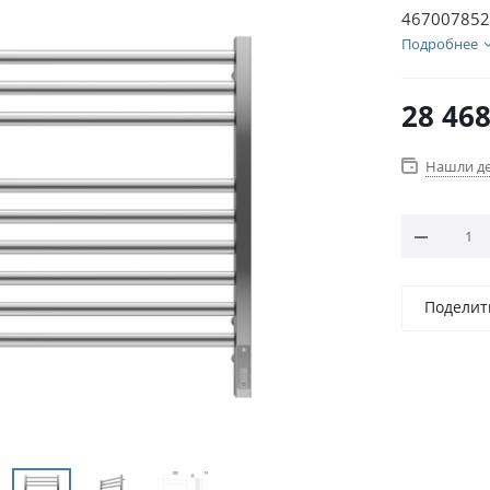
467007852
Подробнее
28 46
Нашли д
Поделит