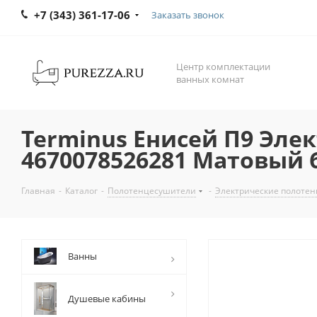
+7 (343) 361-17-06
Заказать звонок
Центр комплектации
ванных комнат
Terminus Енисей П9 Эле
4670078526281 Матовый
Главная
-
Каталог
-
Полотенцесушители
-
Электрические полоте
Ванны
Душевые кабины