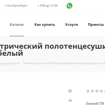
г. Екатеринбург
с 9:00 до 21:00
Каталог
Как купить
Услуги
Проекты
ктрический полотенцесуши
 белый
нцесушители
-
Terminus Енисей П9 Электрический полотенцесушитель 
Енисей П9