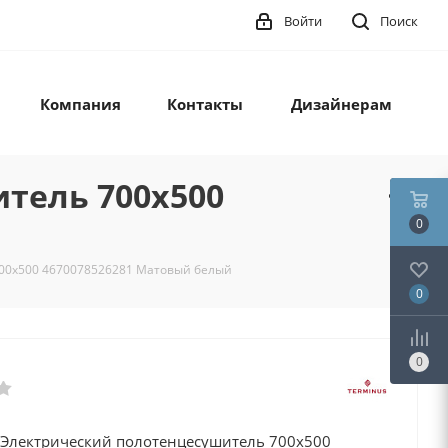
Войти
Поиск
Компания
Контакты
Дизайнерам
тель 700х500
0
700х500 4670078526281 Матовый белый
0
0
 Электрический полотенцесушитель 700х500