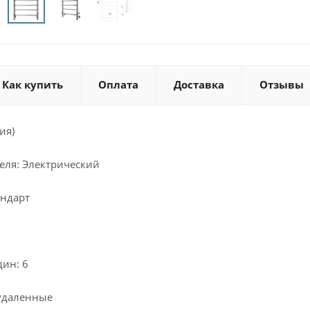
Как купить
Оплата
Доставка
Отзывы
ия)
еля: Электрический
андарт
дин: 6
удаленные