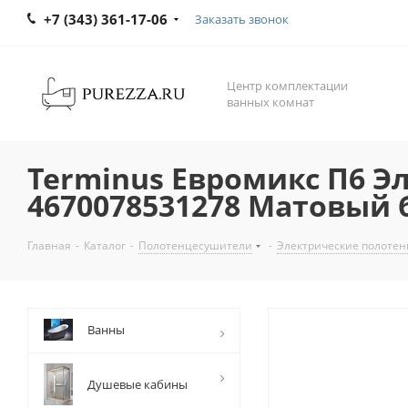
+7 (343) 361-17-06
Заказать звонок
Центр комплектации
ванных комнат
Terminus Евромикс П6 Э
4670078531278 Матовый
Главная
-
Каталог
-
Полотенцесушители
-
Электрические полоте
Ванны
Душевые кабины