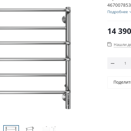
467007853
Подробнее
14 39
Нашли д
Поделит