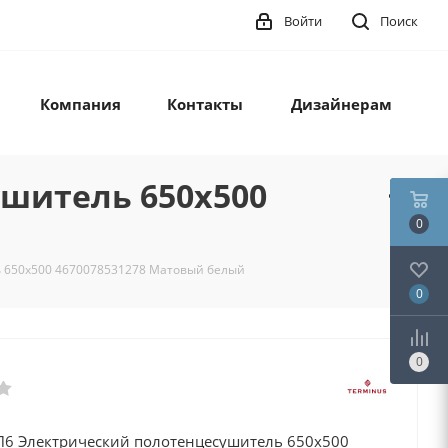
Войти
Поиск
Компания
Контакты
Дизайнерам
ушитель 650х500
0
ь 650х500 4670078531278 Матовый белый
0
0
П6 Электрический полотенцесушитель 650х500