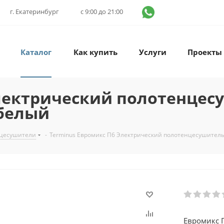
г. Екатеринбург
с 9:00 до 21:00
Каталог
Как купить
Услуги
Проекты
лектрический полотенцес
 белый
нцесушители
-
Terminus Евромикс П6 Электрический полотенцесушител
Евромикс 