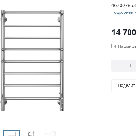
467007853
Подробнее
14 70
Нашли д
Поделит