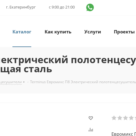
г. Екатеринбург
с 9:00 до 21:00
Каталог
Как купить
Услуги
Проекты
лектрический полотенцес
ющая сталь
нцесушители
-
Terminus Евромикс П8 Электрический полотенцесушител
Евромикс 