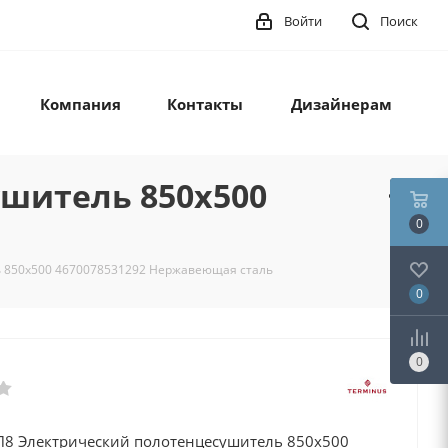
Войти
Поиск
Компания
Контакты
Дизайнерам
ушитель 850х500
0
ь 850х500 4670078531292 Нержавеющая сталь
0
0
П8 Электрический полотенцесушитель 850х500