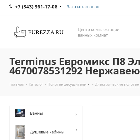
+7 (343) 361-17-06
Заказать звонок
Центр комплектации
ванных комнат
Terminus Евромикс П8 Э
4670078531292 Нержаве
Главная
-
Каталог
-
Полотенцесушители
-
Электрические полоте
Ванны
Душевые кабины