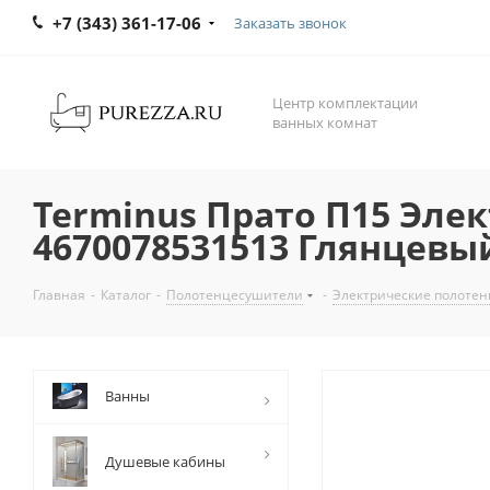
+7 (343) 361-17-06
Заказать звонок
Центр комплектации
ванных комнат
Terminus Прато П15 Эле
4670078531513 Глянцевы
Главная
-
Каталог
-
Полотенцесушители
-
Электрические полоте
Ванны
Душевые кабины