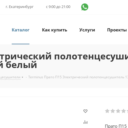
г. Екатеринбург
с 9:00 до 21:00
Каталог
Как купить
Услуги
Проекты
ктрический полотенцесуши
й белый
нцесушители
-
Terminus Прато П15 Электрический полотенцесушитель 
Прато П15