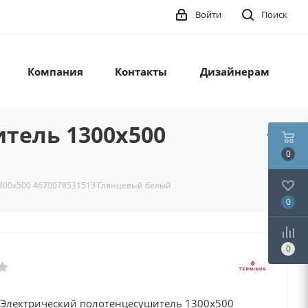
Войти
Поиск
Компания
Контакты
Дизайнерам
тель 1300х500
0
1300х500 4670078531513 Глянцевый белый
0
0
 Электрический полотенцесушитель 1300х500