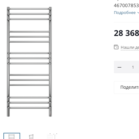
467007853
Подробнее
28 36
Нашли д
Поделит