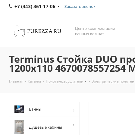
+7 (343) 361-17-06
Заказать звонок
Центр комплектации
ванных комнат
Terminus Стойка DUO п
1200х110 4670078557254
Главная
-
Каталог
-
Полотенцесушители
-
Электрические полоте
Ванны
Душевые кабины