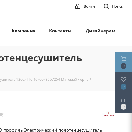
Войти
Поиск
Компания
Контакты
Дизайнерам
лотенцесушитель
0
сушитель 1200х110 4670078557254 Матовый черный
0
0
O профиль Электрический полотенцесушитель