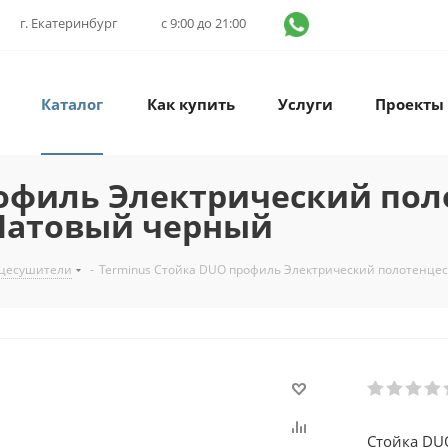
г. Екатеринбург
с 9:00 до 21:00
Каталог
Как купить
Услуги
Проекты
рофиль Электрический по
 Матовый черный
нцесушители
-
Terminus Стойка DUO профиль Электрический полотенце
Стойка DU