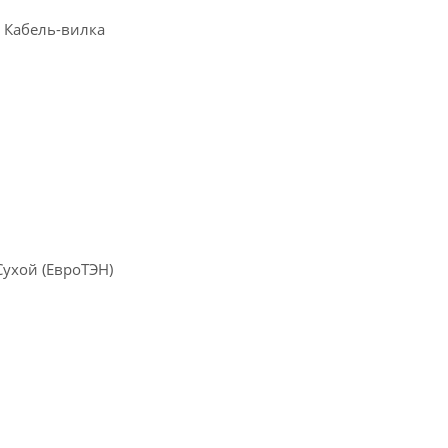
 Кабель-вилка
Сухой (ЕвроТЭН)