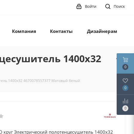
Войти
Поиск
Компания
Контакты
Дизайнерам
цесушитель 1400х32
0
тель 1400х32 4670078557377 Матовый белый
0
0
O круг Электрический полотенцесушитель 1400х32