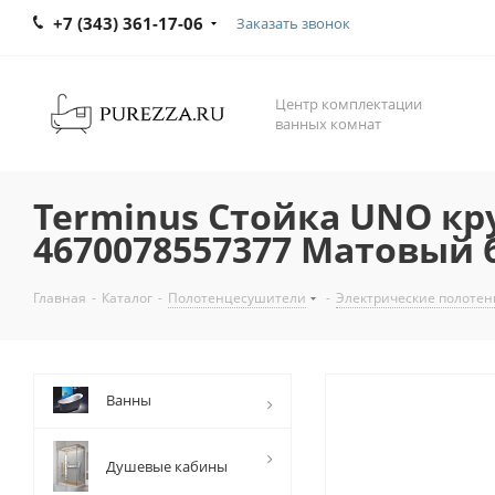
+7 (343) 361-17-06
Заказать звонок
Центр комплектации
ванных комнат
Terminus Стойка UNO кр
4670078557377 Матовый
Главная
-
Каталог
-
Полотенцесушители
-
Электрические полоте
Ванны
Душевые кабины