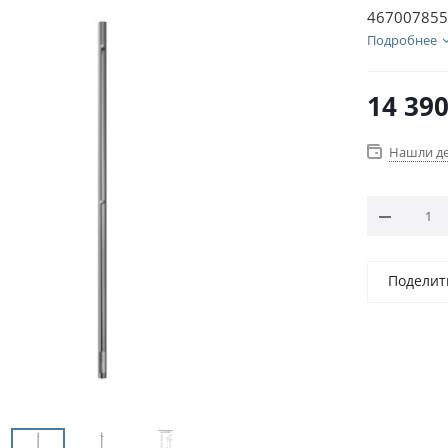
467007855
Подробнее
14 39
Нашли д
Поделит