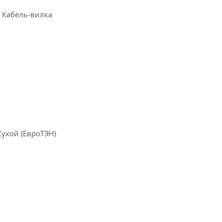
 Кабель-вилка
Сухой (ЕвроТЭН)