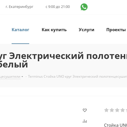
г. Екатеринбург
с 9:00 до 21:00
Каталог
Как купить
Услуги
Проекты
уг Электрический полотен
 белый
нцесушители
-
Terminus Стойка UNO круг Электрический полотенцесуши
Стойка UN