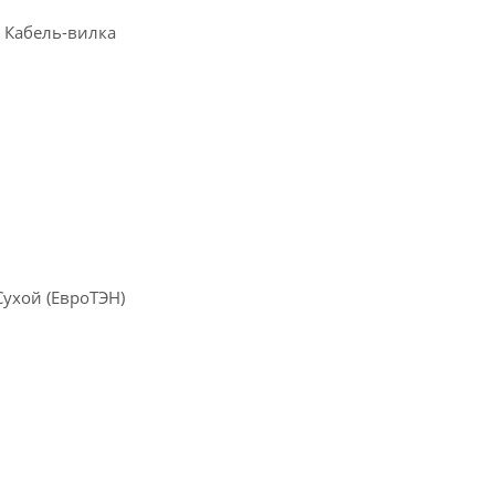
 Кабель-вилка
Сухой (ЕвроТЭН)