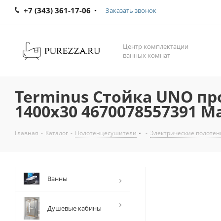
+7 (343) 361-17-06
Заказать звонок
Центр комплектации
ванных комнат
Terminus Стойка UNO п
1400х30 4670078557391 
Главная
-
Каталог
-
Полотенцесушители
-
Электрические полоте
Ванны
Душевые кабины