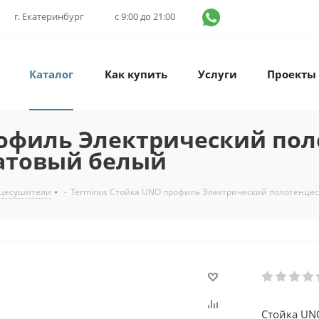
г. Екатеринбург
с 9:00 до 21:00
Каталог
Как купить
Услуги
Проекты
рофиль Электрический по
Матовый белый
нцесушители
-
Terminus Стойка UNO профиль Электрический полотенце
Стойка UN