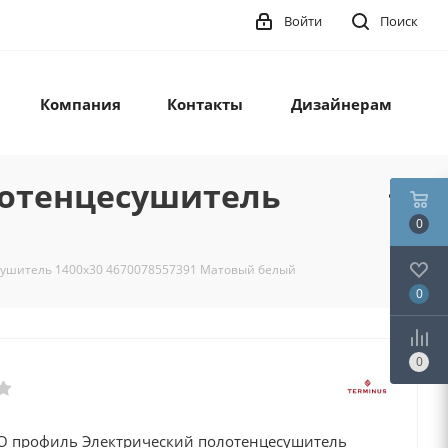
Войти
Поиск
Компания
Контакты
Дизайнерам
лотенцесушитель
0
сушитель 1400х30 4670078557391 Матовый белый
0
0
O профиль Электрический полотенцесушитель