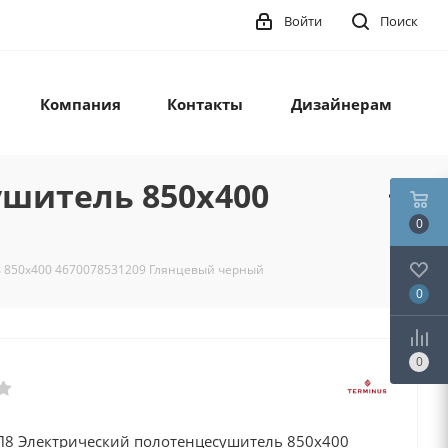
Войти
Поиск
Компания
Контакты
Дизайнерам
ушитель 850х400
0
ь 850х400 4670078531209 Глянцевый черный
0
0
П8 Электрический полотенцесушитель 850х400