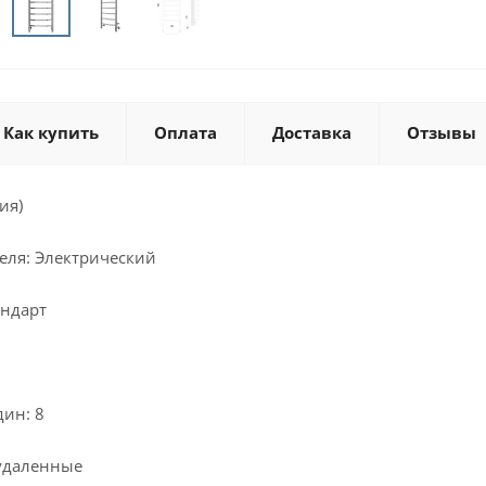
Как купить
Оплата
Доставка
Отзывы
ия)
еля: Электрический
андарт
дин: 8
удаленные