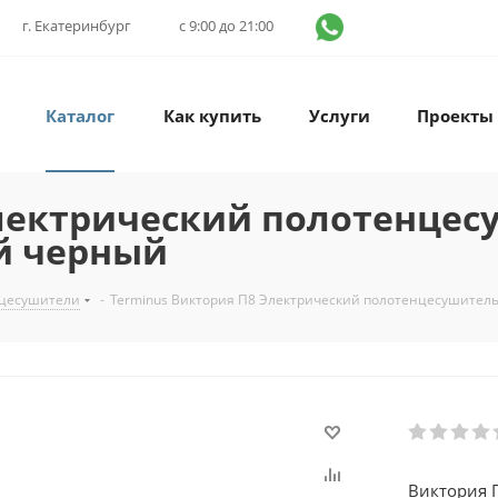
г. Екатеринбург
с 9:00 до 21:00
Каталог
Как купить
Услуги
Проекты
лектрический полотенцес
й черный
нцесушители
-
Terminus Виктория П8 Электрический полотенцесушител
Виктория 