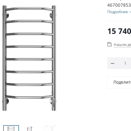
467007853
Подробнее
15 74
Нашли д
Поделит