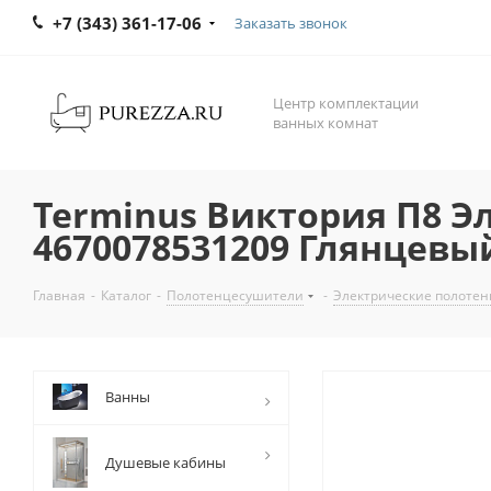
+7 (343) 361-17-06
Заказать звонок
Центр комплектации
ванных комнат
Terminus Виктория П8 Э
4670078531209 Глянцевы
Главная
-
Каталог
-
Полотенцесушители
-
Электрические полоте
Ванны
Душевые кабины