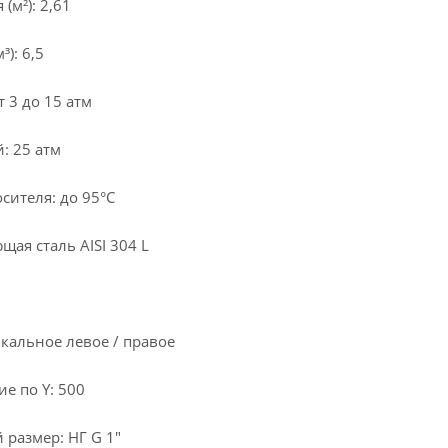
м²): 2,61
): 6,5
 3 до 15 атм
: 25 атм
сителя: до 95°С
ая сталь AISI 304 L
кальное левое / правое
е по Y: 500
размер: НГ G 1"