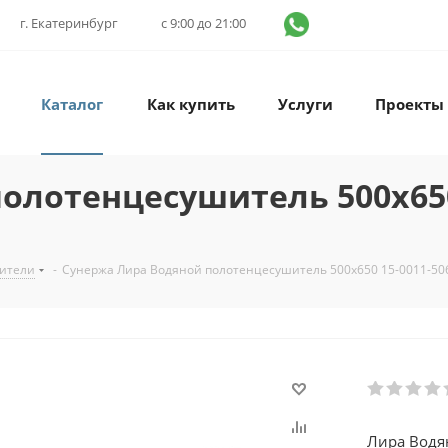
г. Екатеринбург
с 9:00 до 21:00
Каталог
Как купить
Услуги
Проекты
олотенцесушитель 500х650
ители
-
Сунержа Лира Водяной полотенцесушитель 500х650 15-0011-50
Лира Водя