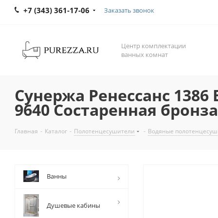
+7 (343) 361-17-06
Заказать звонок
Центр комплектации
ванных комнат
Сунержа Ренессанс 1386 
9640 Состаренная бронза
Главная
-
Каталог
-
Полотенцесушители
-
Водяные полотенцесуш
Ванны
Душевые кабины