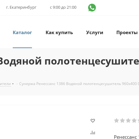
г. Екатеринбург
с 9:00 до 21:00
Каталог
Как купить
Услуги
Проекты
Водяной полотенцесушител
ители
-
Сунержа Ренессанс 1386 Водяной полотенцесушитель 960x400 
Ренессанс