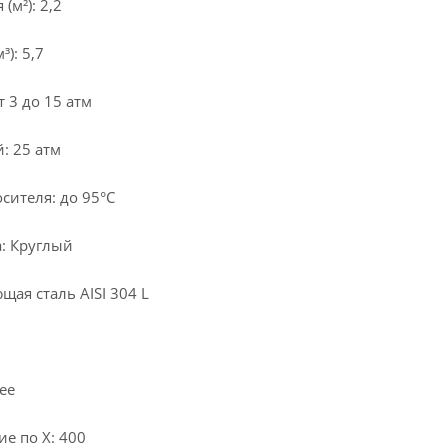
м²): 2,2
): 5,7
 3 до 15 атм
: 25 атм
сителя: до 95°С
: Круглый
ая сталь AISI 304 L
ее
е по X: 400