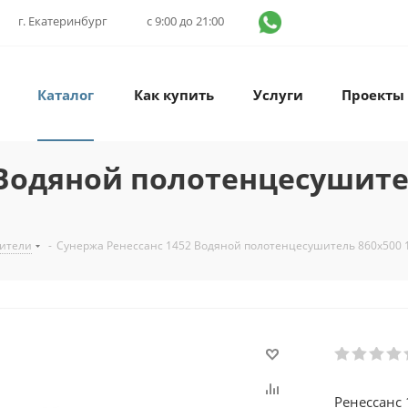
г. Екатеринбург
с 9:00 до 21:00
Каталог
Как купить
Услуги
Проекты
Водяной полотенцесушител
ители
-
Сунержа Ренессанс 1452 Водяной полотенцесушитель 860x500 
Ренессанс