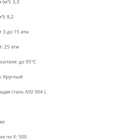
м²): 3,3
): 8,2
 3 до 15 атм
: 25 атм
сителя: до 95°С
: Круглый
ая сталь AISI 304 L
ее
е по X: 500