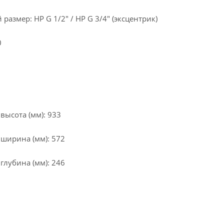
азмер: НР G 1/2" / НР G 3/4" (эксцентрик)
0
высота (мм): 933
 ширина (мм): 572
глубина (мм): 246