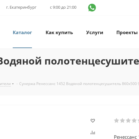
г. Екатеринбург
с 9:00 до 21:00
Каталог
Как купить
Услуги
Проекты
Водяной полотенцесушител
ители
-
Сунержа Ренессанс 1452 Водяной полотенцесушитель 860x500 
Ренессанс