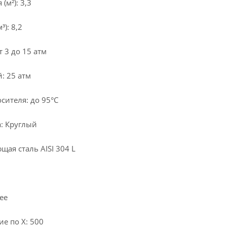
м²): 3,3
): 8,2
 3 до 15 атм
: 25 атм
сителя: до 95°С
: Круглый
ая сталь AISI 304 L
ее
е по X: 500