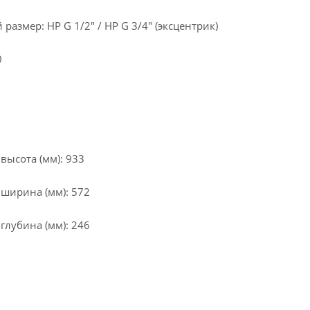
азмер: НР G 1/2" / НР G 3/4" (эксцентрик)
0
высота (мм): 933
 ширина (мм): 572
глубина (мм): 246